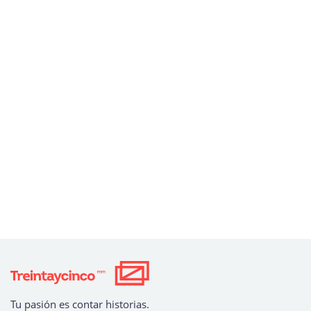
Aún no tenemos una Palma de Oro, pero sí somos
el centro con el
Mejor Programa Educativo del
Sector Audiovisual
, según los Premios Excelencia
Educativa.
Tu pasión es contar historias.