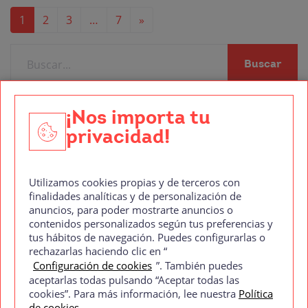
1
2
3
…
7
»
Navegación de entradas
Buscar
Entradas recientes
¡Nos importa tu
¡Hola, mundo!
privacidad!
Utilizamos cookies propias y de terceros con
finalidades analíticas y de personalización de
anuncios, para poder mostrarte anuncios o
contenidos personalizados según tus preferencias y
Tu pasión es contar historias.
tus hábitos de navegación. Puedes configurarlas o
La nuestra es ayudarte a crearlas.
rechazarlas haciendo clic en “
Configuración de cookies
”. También puedes
aceptarlas todas pulsando “Aceptar todas las
cookies”. Para más información, lee nuestra
Política
de cookies
.