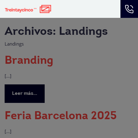
Navegación principal
Archivos:
Landings
Landings
Branding
[…]
Leer más…
Feria Barcelona 2025
[…]